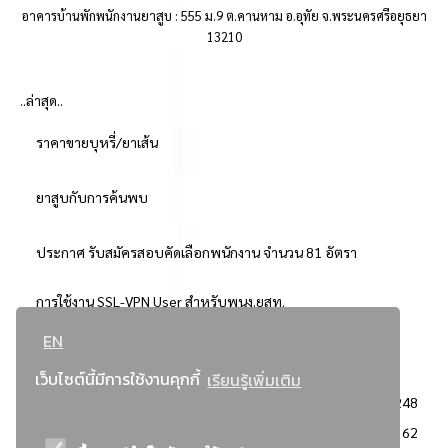
อาคารบ้านพักพนักงานยาสูบ : 555 ม.9 ต.คานหาม อ.อุทัย จ.พระนครศรีอยุธยา
13210
..ล่าสุด..
ราคาขายบุหรี่/ยาเส้น
ยาสูบกับการค้นพบ
ประกาศ รับสมัครสอบคัดเลือกพนักงาน จำนวน 81 อัตรา
การใช้งาน SSL-VPN User สำหรับพนง.ยสท.
EN
..ยอดนิยม..
เว็บไซต์นี้มีการใช้งานคุกกี้
เรียนรู้เพิ่มเติม
จัดซื้อจัดจ้างการยาสูบแห่งประเทศไทย
3248
: ประกาศผู้ชนะการเสนอราคา
2362