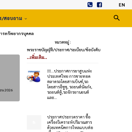
EN
าร/สอบถาม
หารทรัพยากรบุคคล
หมวดหมู่ :
พระราชบัญญัติ/ประกาศ/ระเบียบ/ข้อบังคับ
..เพิ่มเติม..
!!!…ประกาศการยาสูบแห่ง
ประเทศไทย การขายทอด
ตลาดรถโดยสารเบ็นซ์,รถ
โดยสารอีซูซุ, รถยนต์นั่งเก๋ง,
ายน 2026
รถยนต์ตู้,รถจักรยานยนต์
และ...
ประกาศประกวดราคา ซื้อ
เครื่องวิเคราะห์ปริมาณสาร
ด้วยเทคนิคการไหลแบบต่อ