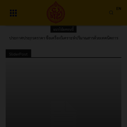
EN
แนวโน้มตอนนี้
ประกาศประกวดราคา ซื้อเครื่องวิเคราะห์ปริมาณสารด้วยเทคนิคการ
ประกาศผลผู้ชนะการเสนอราคา ซื้อสิทธิโปรแกรมคอมพิวเตอร์
ไหลแบบต่อเนื่อง (Continuous Flow Analyzer) พร้อมอุปกรณ์และค่า
AUTOCAD โดยวิธีคัดเลือก
ติดตั้ง 1 ชุด ด้วยวิธีประกวดราคาอิเล็กทรอนิกส์ (e-bidding)
SliderPost