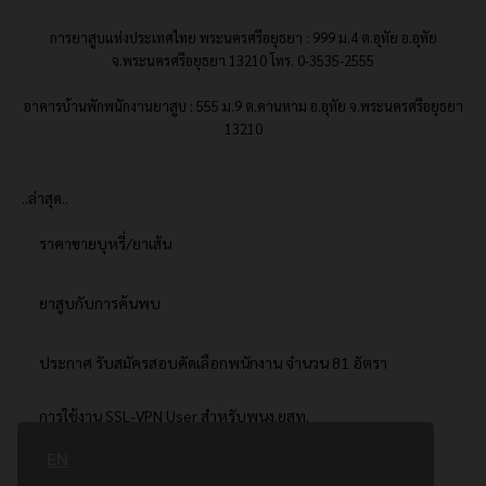
การยาสูบแห่งประเทศไทย พระนครศรีอยุธยา : 999 ม.4 ต.อุทัย อ.อุทัย
จ.พระนครศรีอยุธยา 13210 โทร. 0-3535-2555
อาคารบ้านพักพนักงานยาสูบ : 555 ม.9 ต.คานหาม อ.อุทัย จ.พระนครศรีอยุธยา
13210
..ล่าสุด..
ราคาขายบุหรี่/ยาเส้น
ยาสูบกับการค้นพบ
ประกาศ รับสมัครสอบคัดเลือกพนักงาน จำนวน 81 อัตรา
การใช้งาน SSL-VPN User สำหรับพนง.ยสท.
EN
..ยอดนิยม..