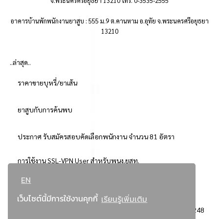
จ.พระนครศรีอยุธยา 13210 โทร. 0-3535-2555
อาคารบ้านพักพนักงานยาสูบ : 555 ม.9 ต.คานหาม อ.อุทัย จ.พระนครศรีอยุธยา
13210
..ล่าสุด..
ราคาขายบุหรี่/ยาเส้น
ยาสูบกับการค้นพบ
ประกาศ รับสมัครสอบคัดเลือกพนักงาน จำนวน 81 อัตรา
การใช้งาน SSL-VPN User สำหรับพนง.ยสท.
EN
..ยอดนิยม..
เว็บไซต์นี้มีการใช้งานคุกกี้
เรียนรู้เพิ่มเติม
จัดซื้อจัดจ้างการยาสูบแห่งประเทศไทย
3248