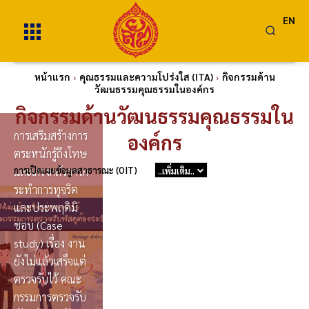
EN
หน้าแรก
คุณธรรมและความโปร่งใส (ITA)
กิจกรรมด้าน
วัฒนธรรมคุณธรรมในองค์กร
กิจกรรมด้านวัฒนธรรมคุณธรรมใน
การเสริมสร้างการ
องค์กร
ตระหนักรู้ถึงโทษ
การเปิดเผยข้อมูลสาธารณะ (OIT)
และเกรงกลัวการก
..เพิ่มเติม..
ระทำการทุจริต
และประพฤติมิ
ชอบ (Case
study) เรื่อง งาน
ยังไม่แล้วเสร็จแต่
ตรวจรับไว้ คณะ
กรรมการตรวจรับ