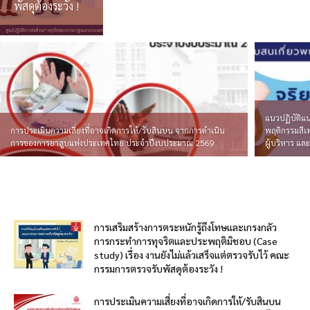
พัสดุต้องระวัง !
แนวปฏิบัติแน
การประเมินความเสี่ยงที่อาจเกิดการให้/รับสินบน จากการดำเนิน
พฤติกรรมสี
การของการยาสูบแห่งประเทศไทย ประจำปีงบประมาณ 2569
ผู้บริหาร แ
การเสริมสร้างการตระหนักรู้ถึงโทษและเกรงกลัว
การกระทำการทุจริตและประพฤติมิชอบ (Case
study) เรื่อง งานยังไม่แล้วเสร็จแต่ตรวจรับไว้ คณะ
กรรมการตรวจรับพัสดุต้องระวัง !
การประเมินความเสี่ยงที่อาจเกิดการให้/รับสินบน