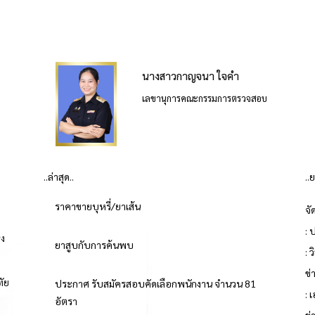
นางสาวกาญจนา ใจคำ
เลขานุการคณะกรรมการตรวจสอบ
..ล่าสุด..
..
ราคาขายบุหรี่/ยาเส้น
จั
: 
่ง
ยาสูบกับการค้นพบ
: 
ข
ทัย
ประกาศ รับสมัครสอบคัดเลือกพนักงาน จำนวน 81
: 
อัตรา