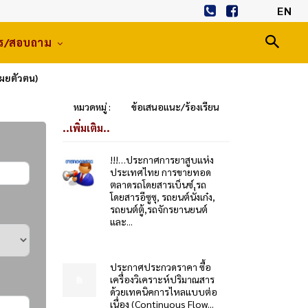
EN
าร/สอบถาม
เผยตัวตน)
หมวดหมู่ :
ข้อเสนอแนะ/ร้องเรียน
..เพิ่มเติม..
!!!…ประกาศการยาสูบแห่ง
ประเทศไทย การขายทอด
ตลาดรถโดยสารเบ็นซ์,รถ
โดยสารอีซูซุ, รถยนต์นั่งเก๋ง,
รถยนต์ตู้,รถจักรยานยนต์
และ...
ประกาศประกวดราคา ซื้อ
เครื่องวิเคราะห์ปริมาณสาร
ด้วยเทคนิคการไหลแบบต่อ
เนื่อง (Continuous Flow...