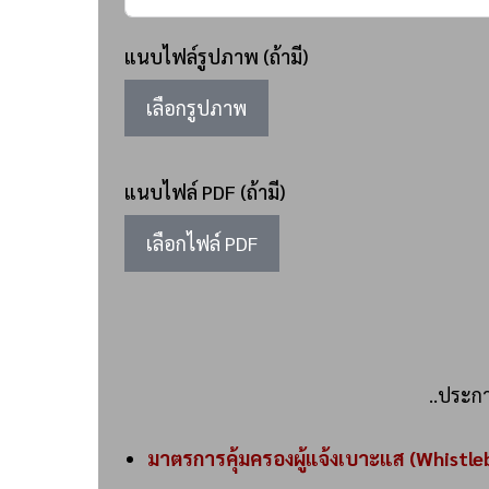
แนบไฟล์รูปภาพ (ถ้ามี)
เลือกรูปภาพ
แนบไฟล์ PDF (ถ้ามี)
เลือกไฟล์ PDF
..ประก
มาตรการคุ้มครองผู้แจ้งเบาะแส (Whist