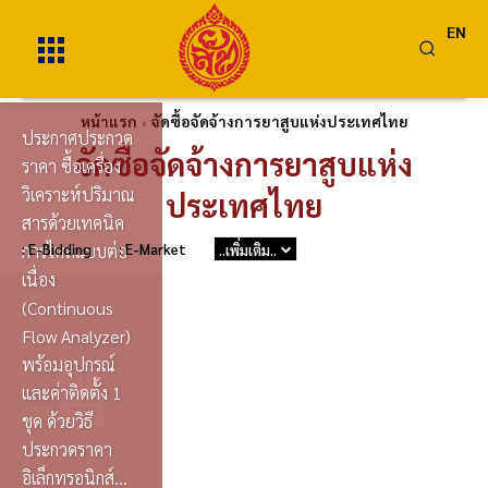
EN
หน้าแรก
จัดซื้อจัดจ้างการยาสูบแห่งประเทศไทย
ประกาศประกวด
จัดซื้อจัดจ้างการยาสูบแห่ง
ราคา ซื้อเครื่อง
วิเคราะห์ปริมาณ
ประเทศไทย
สารด้วยเทคนิค
: E-Bidding
การไหลแบบต่อ
: E-Market
..เพิ่มเติม..
เนื่อง
(Continuous
Flow Analyzer)
พร้อมอุปกรณ์
และค่าติดตั้ง 1
ชุด ด้วยวิธี
ประกวดราคา
อิเล็กทรอนิกส์...