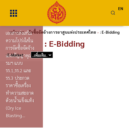
EN
หน้าแรก
จัดซื้อจัดจ้างการยาสูบแห่งประเทศไทย
: E-Bidding
เอกสารส่งเสริม
ความโปร่งใสใน
: E-Bidding
การจัดซื้อจัดจ้าง
: E-Market
และสัญญาคุณธร
..เพิ่มเติม..
รมฯ แบบ
รร.1,รร.2 และ
รร.3 ประกวด
ราคาซื้อเครื่อง
ทำความสะอาด
ด้วยน้ำแข็งแห้ง
(Dry Ice
Blasting...