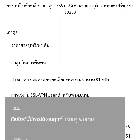
อาคารบ้านพักพนักงานยาสูบ : 555 ม.9 ต.คานหาม อ.อุทัย จ.พระนครศรีอยุธยา
13210
..ล่าสุด..
ราคาขายบุหรี่/ยาเส้น
ยาสูบกับการค้นพบ
ประกาศ รับสมัครสอบคัดเลือกพนักงาน จำนวน 81 อัตรา
การใช้งาน SSL-VPN User สำหรับพนง.ยสท.
EN
..ยอดนิยม..
เว็บไซต์นี้มีการใช้งานคุกกี้
เรียนรู้เพิ่มเติม
จัดซื้อจัดจ้างการยาสูบแห่งประเทศไทย
3239
: ประกาศผู้ชนะการเสนอราคา
2351