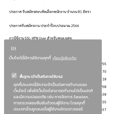
ประกาศ รับสมัครสอบคัดเลือกพนักงาน จำนวน 81 อัตรา
ประกาศรับสมัครงาน ประจำปีงบประมาณ 2566
การใช้งาน SSL-VPN User สำหรับพนง.ยสท.
EN
..ยอดนิยม..
เว็บไซต์นี้มีการใช้งานคุกกี้
เรียนรู้เพิ่มเติม
จัดซื้อจัดจ้างการยาสูบแห่งประเทศไทย
3255
: ประกาศผู้ชนะการเสนอราคา
2370
พื้นฐาน (จำเป็นกับการใช้งาน)
: วิธีเฉพาะเจาะจง
2118
คุกกี้ประเภทนี้มีความจำเป็นต่อการทำงานของ
ข่าวสาร/ประกาศ
1958
เว็บไซต์ เพื่อให้เว็บไซต์สามารถทำงานได้เป็นปกติ
: เอกสารส่งเสริมความโปร่งใสในการจัดซื้อจัดจ้าง
1638
และมีความปลอดภัย เช่น การจัดการ Session,
ข่าวสารจัดซื้อจัดจ้าง
1155
การตรวจสอบยืนยันตัวตนผู้ใช้งาน โดยคุกกี้
ประเภทนี้จะถูกลบเมื่อผู้ใช้งานปิดบราวเซอร์
: แผนการจัดซื้อจัดจ้าง
837