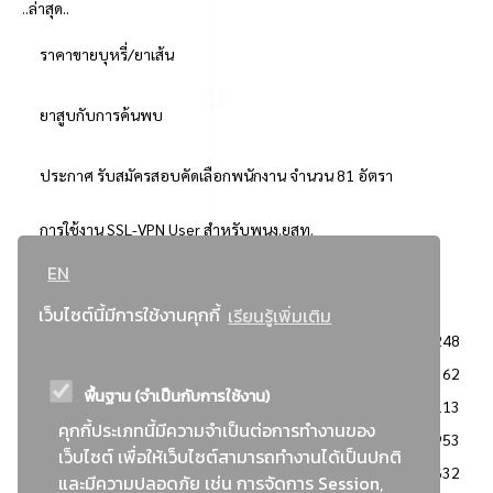
..ล่าสุด..
ราคาขายบุหรี่/ยาเส้น
ยาสูบกับการค้นพบ
ประกาศ รับสมัครสอบคัดเลือกพนักงาน จำนวน 81 อัตรา
การใช้งาน SSL-VPN User สำหรับพนง.ยสท.
EN
..ยอดนิยม..
เว็บไซต์นี้มีการใช้งานคุกกี้
เรียนรู้เพิ่มเติม
จัดซื้อจัดจ้างการยาสูบแห่งประเทศไทย
3248
: ประกาศผู้ชนะการเสนอราคา
2362
พื้นฐาน (จำเป็นกับการใช้งาน)
: วิธีเฉพาะเจาะจง
2113
คุกกี้ประเภทนี้มีความจำเป็นต่อการทำงานของ
ข่าวสาร/ประกาศ
1953
เว็บไซต์ เพื่อให้เว็บไซต์สามารถทำงานได้เป็นปกติ
: เอกสารส่งเสริมความโปร่งใสในการจัดซื้อจัดจ้าง
1632
และมีความปลอดภัย เช่น การจัดการ Session,