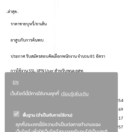
..ล่าสุด..
ราคาขายบุหรี่/ยาเส้น
ยาสูบกับการค้นพบ
ประกาศ รับสมัครสอบคัดเลือกพนักงาน จำนวน 81 อัตรา
การใช้งาน SSL-VPN User สำหรับพนง.ยสท.
EN
..ยอดนิยม..
เว็บไซต์นี้มีการใช้งานคุกกี้
เรียนรู้เพิ่มเติม
จัดซื้อจัดจ้างการยาสูบแห่งประเทศไทย
3254
: ประกาศผู้ชนะการเสนอราคา
2369
พื้นฐาน (จำเป็นกับการใช้งาน)
: วิธีเฉพาะเจาะจง
2117
คุกกี้ประเภทนี้มีความจำเป็นต่อการทำงานของ
ข่าวสาร/ประกาศ
1957
เว็บไซต์ เพื่อให้เว็บไซต์สามารถทำงานได้เป็นปกติ