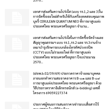
2570...
เอกสารส่งเสริมความโปร่งใส (แบบ รร.1,2 และ 3)ใน
การจัดซื้ออะไหล่สำหรับใช้กับเครื่องทดสอบคุณภาพ
บุหรี่ CERULEAN QUANTUM NEO ที่การยาสูบแห่ง
ประเทศไทย พระนครศรีอยุธยา จำนวน...
เอกสารส่งเสริมความโปร่งใสในการจัดซื้อจัดจ้างและ
สัญญาคุณธรรมฯ แบบ รร.1,รร.2 และ รร.3งานจ้าง
เหมาบำรุงรักษาระบบกล้องโทรทัศน์วงจรปิด
(CCTV) แบบไม่รวมอะไหล่ ที่การยาสูบแห่ง
ประเทศไทย พระนครศรีอยุธยา ปีงบประมาณ
2570...
(ฝจพ.b.02/39/69) ประกวดราคาจ้างเหมาบุคคล
ภายนอกทำความสะอาดอาคาร B-๐๑ และ B-๐๙
การยาสูบแห่งประเทศไทย พระนครศรีอยุธยา ด้วย
วิธีประกวดราคาอิเล็กทรอนิกส์ (e-bidding) เลขที่
โครงการ 69059227374
ประกาศผู้ชนะการเสนอราคาเช่าระบบสื่อสารไร้