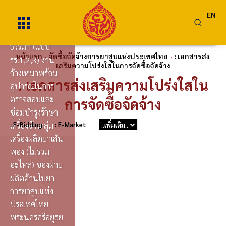
ความโปร่งใสใน
EN
การจัดซื้อจัดจ้าง
และสัญญา คุณ
ธรรมฯ (แบบ
หน้าแรก
จัดซื้อจัดจ้างการยาสูบแห่งประเทศไทย
: เอกสารส่ง
รร.1,2,3) งาน
เสริมความโปร่งใสในการจัดซื้อจัดจ้าง
จ้างเหมาพร้อม
: เอกสารส่งเสริมความโปร่งใสใน
อุปกรณ์ในการ
ตรวจสอบและ
การจัดซื้อจัดจ้าง
ซ่อมบำรุงรักษา
: E-Bidding
เครื่องจักรกลุ่ม
: E-Market
..เพิ่มเติม..
เครื่องผลิตยาเส้น
พอง (ไม่รวม
อะไหล่) ของฝ่าย
ผลิตด้านใบยา
การยาสูบแห่ง
ประเทศไทย
พระนครศรีอยุธย