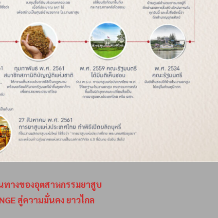
ินทางของอุตสาหกรรมยาสูบ
GE สู่ความมั่นคง ยาวไกล