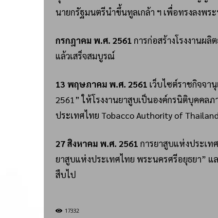
นายกรัฐมนตรีนำขึ้นทูลเกล้า ฯ เพื่อทรงลงพร
กรกฎาคม พ.ศ. 2561
การก่อสร้างโรงงานผลิตย
แล้วเสร็จสมบูรณ์
13 พฤษภาคม พ.ศ. 2561
เว็บไซต์ราชกิจจา
2561” ให้โรงงานยาสูบเป็นองค์กรนิติบุคคลภา
ประเทศไทย Tobacco Authority of Thailand”
27 สิงหาคม พ.ศ. 2561
การยาสูบแห่งประเทศไทย
ยาสูบแห่งประเทศไทย พระนครศรีอยุธยา” และพร้
สืบไป
17332