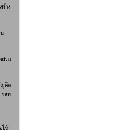
สร้าง
าน
างสวน
ัญคือ
 ยสท.
มให้