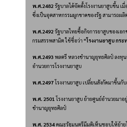
พ.ศ.2482
รัฐบาลได้จัดตั้งโรงงานยาสูบขึ้น เ
ซึ่งเป็นอุตสาหกรรมผูกขาดของรัฐ สามารถผลิต
พ.ศ.2492
รัฐบาลไทยซื้อกิจการยาสูบของเอ
กรมสรรพสามิต ใช้ชื่อว่า
“โรงงานยาสูบ กระ
พ.ศ.2493
พลตรี หลวงชำนาญยุทธศิลป์ ลงทุนซื้
อำนวยการโรงงานยาสูบ
พ.ศ.2497
โรงงานยาสูบ เปลี่ยนสังกัดมาขึ้น
พ.ศ.
2501
โรงงานยาสูบ ย้ายศูนย์อำนวยมาอยู่ที่
ชำนาญยุทธศิลป์
พ.ศ.
2534
คณะรัฐมนตรีมีมติเห็นชอบให้ย้ายโ