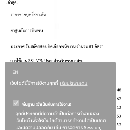
..ล่าสุด..
ราคาขายบุหรี่/ยาเส้น
ยาสูบกับการค้นพบ
ประกาศ รับสมัครสอบคัดเลือกพนักงาน จำนวน 81 อัตรา
การใช้งาน SSL-VPN User สำหรับพนง.ยสท.
EN
..ยอดนิยม..
เว็บไซต์นี้มีการใช้งานคุกกี้
เรียนรู้เพิ่มเติม
จัดซื้อจัดจ้างการยาสูบแห่งประเทศไทย
3248
: ประกาศผู้ชนะการเสนอราคา
2362
พื้นฐาน (จำเป็นกับการใช้งาน)
: วิธีเฉพาะเจาะจง
2113
คุกกี้ประเภทนี้มีความจำเป็นต่อการทำงานของ
ข่าวสาร/ประกาศ
1953
เว็บไซต์ เพื่อให้เว็บไซต์สามารถทำงานได้เป็นปกติ
: เอกสารส่งเสริมความโปร่งใสในการจัดซื้อจัดจ้าง
1632
และมีความปลอดภัย เช่น การจัดการ Session,