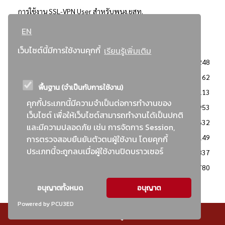
การใช้งาน SSL-VPN User สำหรับพนง.ยสท.
EN
..ยอดนิยม..
เว็บไซต์นี้มีการใช้งานคุกกี้
เรียนรู้เพิ่มเติม
จัดซื้อจัดจ้างการยาสูบแห่งประเทศไทย
3248
: ประกาศผู้ชนะการเสนอราคา
2362
พื้นฐาน (จำเป็นกับการใช้งาน)
: วิธีเฉพาะเจาะจง
2113
คุกกี้ประเภทนี้มีความจำเป็นต่อการทำงานของ
ข่าวสาร/ประกาศ
1953
เว็บไซต์ เพื่อให้เว็บไซต์สามารถทำงานได้เป็นปกติ
: เอกสารส่งเสริมความโปร่งใสในการจัดซื้อจัดจ้าง
1632
และมีความปลอดภัย เช่น การจัดการ Session,
ข่าวสารจัดซื้อจัดจ้าง
1149
การตรวจสอบยืนยันตัวตนผู้ใช้งาน โดยคุกกี้
ประเภทนี้จะถูกลบเมื่อผู้ใช้งานปิดบราวเซอร์
: แผนการจัดซื้อจัดจ้าง
837
: ประกาศราคากลาง
780
อนุญาตทั้งหมด
อนุญาต
Powered by PCU3ED
© สงวนลิขสิทธิ์ - การยาสูบแห่งประเทศไทย