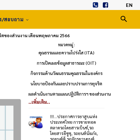
EN
าร/สอบถาม
จริตของส่วนงาน เดือนพฤษภาคม 2566
หมวดหมู่ :
คุณธรรมและความโปร่งใส (ITA)
การเปิดเผยข้อมูลสาธารณะ (OIT)
กิจกรรมด้านวัฒนธรรมคุณธรรมในองค์กร
นโยบายป้องกันและปราบปรามการทุจริต
ผลดำเนินงานตามแผนปฏิบัติการฯ ของส่วนงาน
..เพิ่มเติม..
!!!…ประกาศการยาสูบแห่ง
ประเทศไทย การขายทอด
ตลาดรถโดยสารเบ็นซ์,รถ
โดยสารอีซูซุ, รถยนต์นั่งเก๋ง,
รถยนต์ตู้,รถจักรยานยนต์