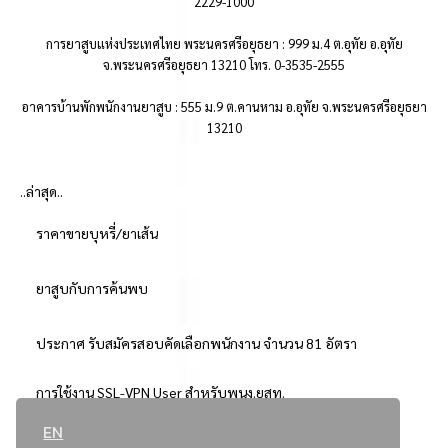
2229-1000
การยาสูบแห่งประเทศไทย พระนครศรีอยุธยา : 999 ม.4 ต.อุทัย อ.อุทัย
จ.พระนครศรีอยุธยา 13210 โทร. 0-3535-2555
อาคารบ้านพักพนักงานยาสูบ : 555 ม.9 ต.คานหาม อ.อุทัย จ.พระนครศรีอยุธยา
13210
..ล่าสุด..
ราคาขายบุหรี่/ยาเส้น
ยาสูบกับการค้นพบ
ประกาศ รับสมัครสอบคัดเลือกพนักงาน จำนวน 81 อัตรา
การใช้งาน SSL-VPN User สำหรับพนง.ยสท.
EN
..ยอดนิยม..