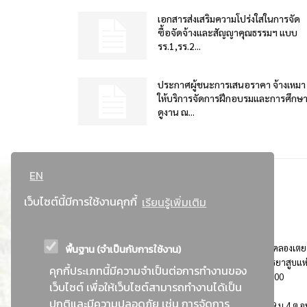
เอกสารส่งเสริมความโปร่งใสในการจัด
ซื้อจัดจ้างและสัญญาคุณธรรมฯ แบบ
รร.1,รร.2...
ประกาศผู้ชนะการเสนอราคา จ้างเหมา
ให้บริการจัดการฝึกอบรมและการศึกษ
ดูงาน ณ...
EN
เว็บไซต์นี้มีการใช้งานคุกกี้
เรียนรู้เพิ่มเติม
พื้นฐาน (จำเป็นกับการใช้งาน)
ที่อยู่ : 184 ถนนพระรามที่ 4 แขวงคลองเตย เขตคลองเตย
กรุงเทพมหานคร 10110 ติดต่อประชาสัมพันธ์ การยาสูบแห
คุกกี้ประเภทนี้มีความจำเป็นต่อการทำงานของ
ประเทศไทย Call center โทร. 0-2229-1000
เว็บไซต์ เพื่อให้เว็บไซต์สามารถทำงานได้เป็น
ปกติและมีความปลอดภัย เช่น การจัดการ
การยาสูบแห่งประเทศไทย พระนครศรีอยุธยา : 999 ม.4 ต.อุ