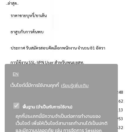
..ล่าสุด..
ราคาขายบุหรี่/ยาเส้น
ยาสูบกับการค้นพบ
ประกาศ รับสมัครสอบคัดเลือกพนักงาน จำนวน 81 อัตรา
การใช้งาน SSL-VPN User สำหรับพนง.ยสท.
EN
..ยอดนิยม..
เว็บไซต์นี้มีการใช้งานคุกกี้
เรียนรู้เพิ่มเติม
จัดซื้อจัดจ้างการยาสูบแห่งประเทศไทย
3248
: ประกาศผู้ชนะการเสนอราคา
2362
พื้นฐาน (จำเป็นกับการใช้งาน)
: วิธีเฉพาะเจาะจง
2113
คุกกี้ประเภทนี้มีความจำเป็นต่อการทำงานของ
ข่าวสาร/ประกาศ
1953
เว็บไซต์ เพื่อให้เว็บไซต์สามารถทำงานได้เป็นปกติ
: เอกสารส่งเสริมความโปร่งใสในการจัดซื้อจัดจ้าง
1632
และมีความปลอดภัย เช่น การจัดการ Session,