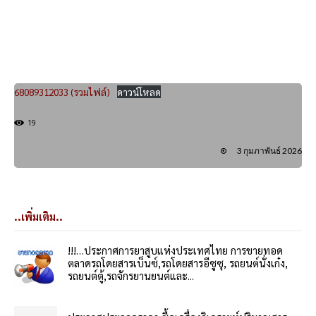
68089312033 (รวมไฟล์)
ดาวน์โหลด
19
3 กุมภาพันธ์ 2026
..เพิ่มเติม..
!!!…ประกาศการยาสูบแห่งประเทศไทย การขายทอด
ตลาดรถโดยสารเบ็นซ์,รถโดยสารอีซูซุ, รถยนต์นั่งเก๋ง,
รถยนต์ตู้,รถจักรยานยนต์และ...