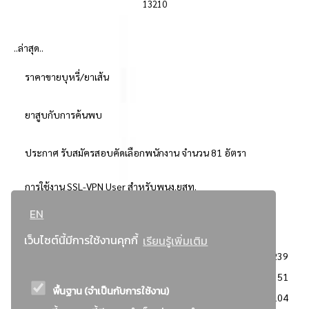
13210
..ล่าสุด..
ราคาขายบุหรี่/ยาเส้น
ยาสูบกับการค้นพบ
ประกาศ รับสมัครสอบคัดเลือกพนักงาน จำนวน 81 อัตรา
การใช้งาน SSL-VPN User สำหรับพนง.ยสท.
EN
..ยอดนิยม..
เว็บไซต์นี้มีการใช้งานคุกกี้
เรียนรู้เพิ่มเติม
จัดซื้อจัดจ้างการยาสูบแห่งประเทศไทย
3239
: ประกาศผู้ชนะการเสนอราคา
2351
พื้นฐาน (จำเป็นกับการใช้งาน)
: วิธีเฉพาะเจาะจง
2104