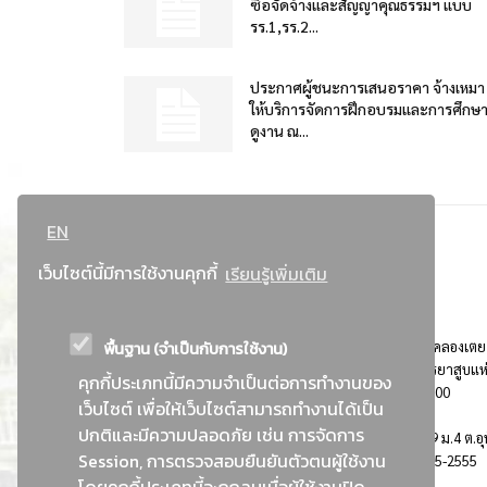
ซื้อจัดจ้างและสัญญาคุณธรรมฯ แบบ
รร.1,รร.2...
ประกาศผู้ชนะการเสนอราคา จ้างเหมา
ให้บริการจัดการฝึกอบรมและการศึกษ
ดูงาน ณ...
EN
เว็บไซต์นี้มีการใช้งานคุกกี้
เรียนรู้เพิ่มเติม
พื้นฐาน (จำเป็นกับการใช้งาน)
ที่อยู่ : 184 ถนนพระรามที่ 4 แขวงคลองเตย เขตคลองเตย
กรุงเทพมหานคร 10110 ติดต่อประชาสัมพันธ์ การยาสูบแห
คุกกี้ประเภทนี้มีความจำเป็นต่อการทำงานของ
ประเทศไทย Call center โทร. 0-2229-1000
เว็บไซต์ เพื่อให้เว็บไซต์สามารถทำงานได้เป็น
ปกติและมีความปลอดภัย เช่น การจัดการ
การยาสูบแห่งประเทศไทย พระนครศรีอยุธยา : 999 ม.4 ต.อุ
Session, การตรวจสอบยืนยันตัวตนผู้ใช้งาน
อ.อุทัย จ.พระนครศรีอยุธยา 13210 โทร. 0-3535-2555