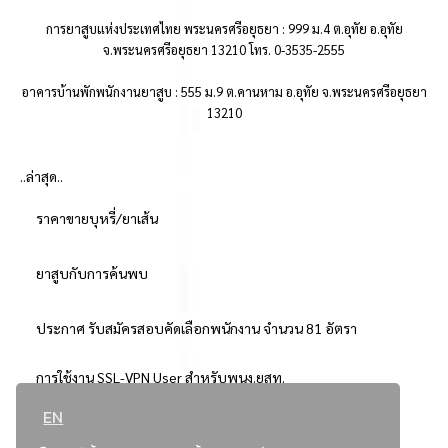
การยาสูบแห่งประเทศไทย พระนครศรีอยุธยา : 999 ม.4 ต.อุทัย อ.อุทัย
จ.พระนครศรีอยุธยา 13210 โทร. 0-3535-2555
อาคารบ้านพักพนักงานยาสูบ : 555 ม.9 ต.คานหาม อ.อุทัย จ.พระนครศรีอยุธยา
13210
..ล่าสุด..
ราคาขายบุหรี่/ยาเส้น
ยาสูบกับการค้นพบ
ประกาศ รับสมัครสอบคัดเลือกพนักงาน จำนวน 81 อัตรา
การใช้งาน SSL-VPN User สำหรับพนง.ยสท.
EN
..ยอดนิยม..