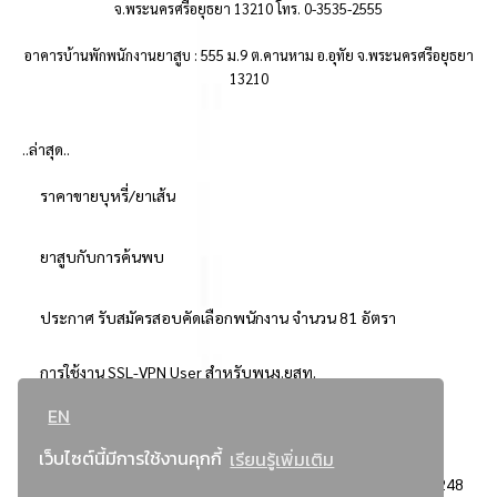
จ.พระนครศรีอยุธยา 13210 โทร. 0-3535-2555
อาคารบ้านพักพนักงานยาสูบ : 555 ม.9 ต.คานหาม อ.อุทัย จ.พระนครศรีอยุธยา
13210
..ล่าสุด..
ราคาขายบุหรี่/ยาเส้น
ยาสูบกับการค้นพบ
ประกาศ รับสมัครสอบคัดเลือกพนักงาน จำนวน 81 อัตรา
การใช้งาน SSL-VPN User สำหรับพนง.ยสท.
EN
..ยอดนิยม..
เว็บไซต์นี้มีการใช้งานคุกกี้
เรียนรู้เพิ่มเติม
จัดซื้อจัดจ้างการยาสูบแห่งประเทศไทย
3248