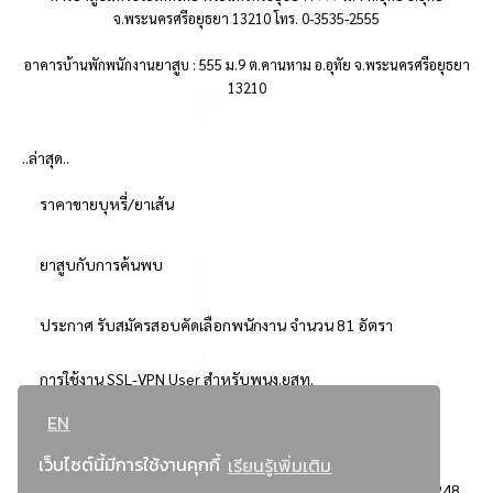
จ.พระนครศรีอยุธยา 13210 โทร. 0-3535-2555
อาคารบ้านพักพนักงานยาสูบ : 555 ม.9 ต.คานหาม อ.อุทัย จ.พระนครศรีอยุธยา
13210
..ล่าสุด..
ราคาขายบุหรี่/ยาเส้น
ยาสูบกับการค้นพบ
ประกาศ รับสมัครสอบคัดเลือกพนักงาน จำนวน 81 อัตรา
การใช้งาน SSL-VPN User สำหรับพนง.ยสท.
EN
..ยอดนิยม..
เว็บไซต์นี้มีการใช้งานคุกกี้
เรียนรู้เพิ่มเติม
จัดซื้อจัดจ้างการยาสูบแห่งประเทศไทย
3248