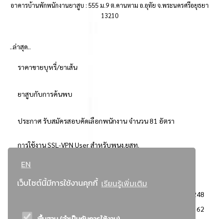
อาคารบ้านพักพนักงานยาสูบ : 555 ม.9 ต.คานหาม อ.อุทัย จ.พระนครศรีอยุธยา
13210
..ล่าสุด..
ราคาขายบุหรี่/ยาเส้น
ยาสูบกับการค้นพบ
ประกาศ รับสมัครสอบคัดเลือกพนักงาน จำนวน 81 อัตรา
การใช้งาน SSL-VPN User สำหรับพนง.ยสท.
EN
..ยอดนิยม..
เว็บไซต์นี้มีการใช้งานคุกกี้
เรียนรู้เพิ่มเติม
จัดซื้อจัดจ้างการยาสูบแห่งประเทศไทย
3248
: ประกาศผู้ชนะการเสนอราคา
2362
พื้นฐาน (จำเป็นกับการใช้งาน)