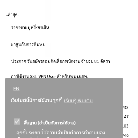
..ล่าสุด..
ราคาขายบุหรี่/ยาเส้น
ยาสูบกับการค้นพบ
ประกาศ รับสมัครสอบคัดเลือกพนักงาน จำนวน 81 อัตรา
การใช้งาน SSL-VPN User สำหรับพนง.ยสท.
EN
..ยอดนิยม..
เว็บไซต์นี้มีการใช้งานคุกกี้
เรียนรู้เพิ่มเติม
จัดซื้อจัดจ้างการยาสูบแห่งประเทศไทย
3233
: ประกาศผู้ชนะการเสนอราคา
2347
พื้นฐาน (จำเป็นกับการใช้งาน)
: วิธีเฉพาะเจาะจง
2103
คุกกี้ประเภทนี้มีความจำเป็นต่อการทำงานของ
ข่าวสาร/ประกาศ
1946