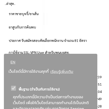
..ล่าสุด..
ราคาขายบุหรี่/ยาเส้น
ยาสูบกับการค้นพบ
ประกาศ รับสมัครสอบคัดเลือกพนักงาน จำนวน 81 อัตรา
การใช้งาน SSL-VPN User สำหรับพนง.ยสท.
EN
..ยอดนิยม..
เว็บไซต์นี้มีการใช้งานคุกกี้
เรียนรู้เพิ่มเติม
จัดซื้อจัดจ้างการยาสูบแห่งประเทศไทย
3239
: ประกาศผู้ชนะการเสนอราคา
2351
พื้นฐาน (จำเป็นกับการใช้งาน)
: วิธีเฉพาะเจาะจง
2104
คุกกี้ประเภทนี้มีความจำเป็นต่อการทำงานของ
ข่าวสาร/ประกาศ
1949
เว็บไซต์ เพื่อให้เว็บไซต์สามารถทำงานได้เป็นปกติ
: เอกสารส่งเสริมความโปร่งใสในการจัดซื้อจัดจ้าง
1628
และมีความปลอดภัย เช่น การจัดการ Session,