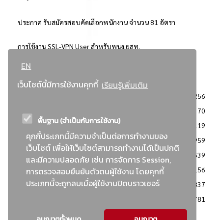
ประกาศ รับสมัครสอบคัดเลือกพนักงาน จำนวน 81 อัตรา
การใช้งาน SSL-VPN User สำหรับพนง.ยสท.
EN
..ยอดนิยม..
เว็บไซต์นี้มีการใช้งานคุกกี้
เรียนรู้เพิ่มเติม
จัดซื้อจัดจ้างการยาสูบแห่งประเทศไทย
3256
: ประกาศผู้ชนะการเสนอราคา
2370
พื้นฐาน (จำเป็นกับการใช้งาน)
: วิธีเฉพาะเจาะจง
2119
คุกกี้ประเภทนี้มีความจำเป็นต่อการทำงานของ
ข่าวสาร/ประกาศ
1959
เว็บไซต์ เพื่อให้เว็บไซต์สามารถทำงานได้เป็นปกติ
: เอกสารส่งเสริมความโปร่งใสในการจัดซื้อจัดจ้าง
1639
และมีความปลอดภัย เช่น การจัดการ Session,
ข่าวสารจัดซื้อจัดจ้าง
1156
การตรวจสอบยืนยันตัวตนผู้ใช้งาน โดยคุกกี้
ประเภทนี้จะถูกลบเมื่อผู้ใช้งานปิดบราวเซอร์
: แผนการจัดซื้อจัดจ้าง
837
: ประกาศราคากลาง
781
อนุญาตทั้งหมด
อนุญาต