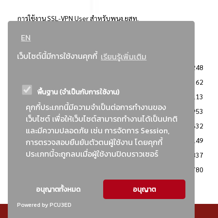
การใช้งาน SSL-VPN User สำหรับพนง.ยสท.
EN
..ยอดนิยม..
เว็บไซต์นี้มีการใช้งานคุกกี้
เรียนรู้เพิ่มเติม
จัดซื้อจัดจ้างการยาสูบแห่งประเทศไทย
3248
: ประกาศผู้ชนะการเสนอราคา
2362
พื้นฐาน (จำเป็นกับการใช้งาน)
: วิธีเฉพาะเจาะจง
2113
คุกกี้ประเภทนี้มีความจำเป็นต่อการทำงานของ
ข่าวสาร/ประกาศ
1953
เว็บไซต์ เพื่อให้เว็บไซต์สามารถทำงานได้เป็นปกติ
: เอกสารส่งเสริมความโปร่งใสในการจัดซื้อจัดจ้าง
1632
และมีความปลอดภัย เช่น การจัดการ Session,
ข่าวสารจัดซื้อจัดจ้าง
1149
การตรวจสอบยืนยันตัวตนผู้ใช้งาน โดยคุกกี้
ประเภทนี้จะถูกลบเมื่อผู้ใช้งานปิดบราวเซอร์
: แผนการจัดซื้อจัดจ้าง
837
: ประกาศราคากลาง
780
อนุญาตทั้งหมด
อนุญาต
Powered by PCU3ED
© สงวนลิขสิทธิ์ - การยาสูบแห่งประเทศไทย