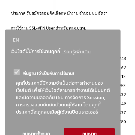
ประกาศ รับสมัครสอบคัดเลือกพนักงาน จำนวน 81 อัตรา
การใช้งาน SSL-VPN User สำหรับพนง.ยสท.
EN
..ยอดนิยม..
เว็บไซต์นี้มีการใช้งานคุกกี้
เรียนรู้เพิ่มเติม
จัดซื้อจัดจ้างการยาสูบแห่งประเทศไทย
3248
: ประกาศผู้ชนะการเสนอราคา
2362
พื้นฐาน (จำเป็นกับการใช้งาน)
: วิธีเฉพาะเจาะจง
2113
คุกกี้ประเภทนี้มีความจำเป็นต่อการทำงานของ
ข่าวสาร/ประกาศ
1953
เว็บไซต์ เพื่อให้เว็บไซต์สามารถทำงานได้เป็นปกติ
: เอกสารส่งเสริมความโปร่งใสในการจัดซื้อจัดจ้าง
1632
และมีความปลอดภัย เช่น การจัดการ Session,
ข่าวสารจัดซื้อจัดจ้าง
1149
การตรวจสอบยืนยันตัวตนผู้ใช้งาน โดยคุกกี้
ประเภทนี้จะถูกลบเมื่อผู้ใช้งานปิดบราวเซอร์
: แผนการจัดซื้อจัดจ้าง
837
: ประกาศราคากลาง
780
อนุญาตทั้งหมด
อนุญาต