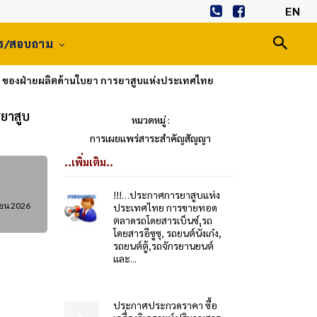
EN
าร/สอบถาม
์ ของฝ่ายผลิตด้านใบยา การยาสูบแห่งประเทศไทย
ยาสูบ
หมวดหมู่ :
การเผยแพร่สาระสำคัญสัญญา
..เพิ่มเติม..
!!!…ประกาศการยาสูบแห่ง
ายน 2026
ประเทศไทย การขายทอด
ตลาดรถโดยสารเบ็นซ์,รถ
โดยสารอีซูซุ, รถยนต์นั่งเก๋ง,
รถยนต์ตู้,รถจักรยานยนต์
และ...
ประกาศประกวดราคา ซื้อ