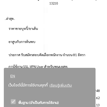
13210
..ล่าสุด..
ราคาขายบุหรี่/ยาเส้น
ยาสูบกับการค้นพบ
ประกาศ รับสมัครสอบคัดเลือกพนักงาน จำนวน 81 อัตรา
การใช้งาน SSL-VPN User สำหรับพนง.ยสท.
EN
..ยอดนิยม..
เว็บไซต์นี้มีการใช้งานคุกกี้
เรียนรู้เพิ่มเติม
จัดซื้อจัดจ้างการยาสูบแห่งประเทศไทย
3248
: ประกาศผู้ชนะการเสนอราคา
2362
พื้นฐาน (จำเป็นกับการใช้งาน)
: วิธีเฉพาะเจาะจง
2113