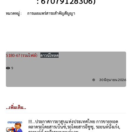
: 67079128306)
หมวดหมู่ :
การเผยแพร่สาระสำคัญสัญญา
S180-67 (รวมไฟล์)
ดาวน์โหลด
9
30 มิถุนายน 2026
..เพิ่มเติม..
!!!…ประกาศการยาสูบแห่งประเทศไทย การขายทอด
ตลาดรถโดยสารเบ็นซ์,รถโดยสารอีซูซุ, รถยนต์นั่งเก๋ง,
รถยนต์ตู้,รถจักรยานยนต์และ...