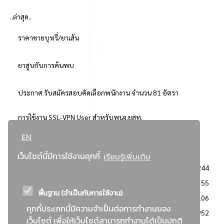
..ล่าสุด..
ราคาขายบุหรี่/ยาเส้น
ยาสูบกับการค้นพบ
ประกาศ รับสมัครสอบคัดเลือกพนักงาน จำนวน 81 อัตรา
การใช้งาน SSL-VPN User สำหรับพนง.ยสท.
EN
..ยอดนิยม..
เว็บไซต์นี้มีการใช้งานคุกกี้
เรียนรู้เพิ่มเติม
จัดซื้อจัดจ้างการยาสูบแห่งประเทศไทย
3244
: ประกาศผู้ชนะการเสนอราคา
2355
พื้นฐาน (จำเป็นกับการใช้งาน)
: วิธีเฉพาะเจาะจง
2106
คุกกี้ประเภทนี้มีความจำเป็นต่อการทำงานของ
ข่าวสาร/ประกาศ
1952
เว็บไซต์ เพื่อให้เว็บไซต์สามารถทำงานได้เป็นปกติ