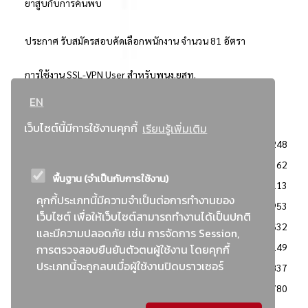
ยาสูบกับการค้นพบ
ประกาศ รับสมัครสอบคัดเลือกพนักงาน จำนวน 81 อัตรา
การใช้งาน SSL-VPN User สำหรับพนง.ยสท.
EN
..ยอดนิยม..
เว็บไซต์นี้มีการใช้งานคุกกี้
เรียนรู้เพิ่มเติม
จัดซื้อจัดจ้างการยาสูบแห่งประเทศไทย
3248
: ประกาศผู้ชนะการเสนอราคา
2362
พื้นฐาน (จำเป็นกับการใช้งาน)
: วิธีเฉพาะเจาะจง
2113
คุกกี้ประเภทนี้มีความจำเป็นต่อการทำงานของ
ข่าวสาร/ประกาศ
1953
เว็บไซต์ เพื่อให้เว็บไซต์สามารถทำงานได้เป็นปกติ
: เอกสารส่งเสริมความโปร่งใสในการจัดซื้อจัดจ้าง
1632
และมีความปลอดภัย เช่น การจัดการ Session,
ข่าวสารจัดซื้อจัดจ้าง
1149
การตรวจสอบยืนยันตัวตนผู้ใช้งาน โดยคุกกี้
ประเภทนี้จะถูกลบเมื่อผู้ใช้งานปิดบราวเซอร์
: แผนการจัดซื้อจัดจ้าง
837
: ประกาศราคากลาง
780