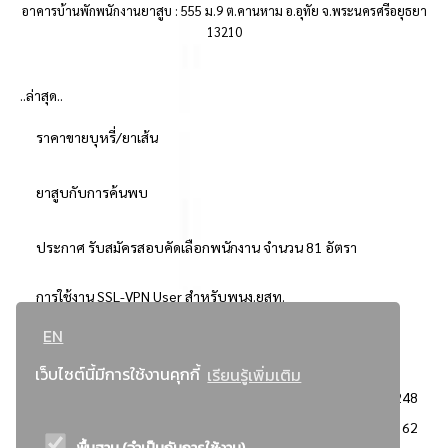
อาคารบ้านพักพนักงานยาสูบ : 555 ม.9 ต.คานหาม อ.อุทัย จ.พระนครศรีอยุธยา
13210
..ล่าสุด..
ราคาขายบุหรี่/ยาเส้น
ยาสูบกับการค้นพบ
ประกาศ รับสมัครสอบคัดเลือกพนักงาน จำนวน 81 อัตรา
การใช้งาน SSL-VPN User สำหรับพนง.ยสท.
EN
..ยอดนิยม..
เว็บไซต์นี้มีการใช้งานคุกกี้
เรียนรู้เพิ่มเติม
จัดซื้อจัดจ้างการยาสูบแห่งประเทศไทย
3248
: ประกาศผู้ชนะการเสนอราคา
2362
พื้นฐาน (จำเป็นกับการใช้งาน)