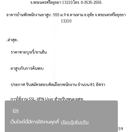
จ.พระนครศรีอยุธยา 13210 โทร. 0-3535-2555
อาคารบ้านพักพนักงานยาสูบ : 555 ม.9 ต.คานหาม อ.อุทัย จ.พระนครศรีอยุธยา
13210
..ล่าสุด..
ราคาขายบุหรี่/ยาเส้น
ยาสูบกับการค้นพบ
ประกาศ รับสมัครสอบคัดเลือกพนักงาน จำนวน 81 อัตรา
การใช้งาน SSL-VPN User สำหรับพนง.ยสท.
EN
..ยอดนิยม..
เว็บไซต์นี้มีการใช้งานคุกกี้
เรียนรู้เพิ่มเติม
จัดซื้อจัดจ้างการยาสูบแห่งประเทศไทย
3239