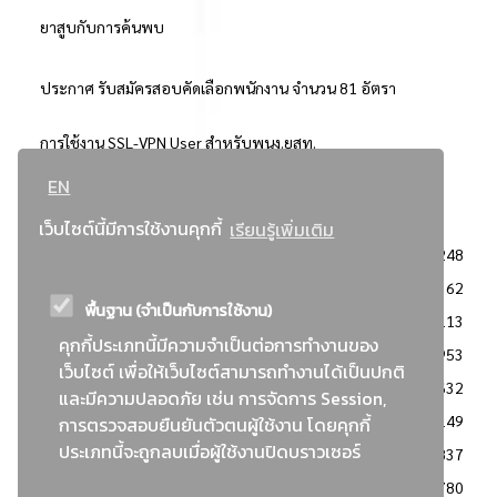
ยาสูบกับการค้นพบ
ประกาศ รับสมัครสอบคัดเลือกพนักงาน จำนวน 81 อัตรา
การใช้งาน SSL-VPN User สำหรับพนง.ยสท.
EN
..ยอดนิยม..
เว็บไซต์นี้มีการใช้งานคุกกี้
เรียนรู้เพิ่มเติม
จัดซื้อจัดจ้างการยาสูบแห่งประเทศไทย
3248
: ประกาศผู้ชนะการเสนอราคา
2362
พื้นฐาน (จำเป็นกับการใช้งาน)
: วิธีเฉพาะเจาะจง
2113
คุกกี้ประเภทนี้มีความจำเป็นต่อการทำงานของ
ข่าวสาร/ประกาศ
1953
เว็บไซต์ เพื่อให้เว็บไซต์สามารถทำงานได้เป็นปกติ
: เอกสารส่งเสริมความโปร่งใสในการจัดซื้อจัดจ้าง
1632
และมีความปลอดภัย เช่น การจัดการ Session,
ข่าวสารจัดซื้อจัดจ้าง
1149
การตรวจสอบยืนยันตัวตนผู้ใช้งาน โดยคุกกี้
ประเภทนี้จะถูกลบเมื่อผู้ใช้งานปิดบราวเซอร์
: แผนการจัดซื้อจัดจ้าง
837
: ประกาศราคากลาง
780