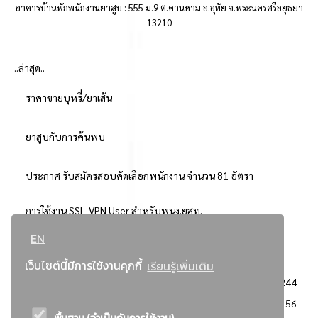
อาคารบ้านพักพนักงานยาสูบ : 555 ม.9 ต.คานหาม อ.อุทัย จ.พระนครศรีอยุธยา
13210
..ล่าสุด..
ราคาขายบุหรี่/ยาเส้น
ยาสูบกับการค้นพบ
ประกาศ รับสมัครสอบคัดเลือกพนักงาน จำนวน 81 อัตรา
การใช้งาน SSL-VPN User สำหรับพนง.ยสท.
EN
..ยอดนิยม..
เว็บไซต์นี้มีการใช้งานคุกกี้
เรียนรู้เพิ่มเติม
จัดซื้อจัดจ้างการยาสูบแห่งประเทศไทย
3244
: ประกาศผู้ชนะการเสนอราคา
2356
พื้นฐาน (จำเป็นกับการใช้งาน)