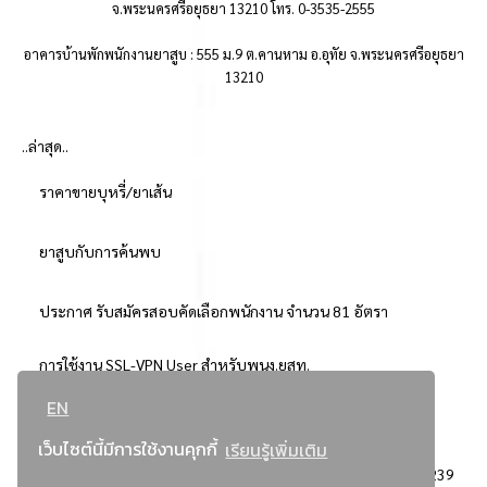
จ.พระนครศรีอยุธยา 13210 โทร. 0-3535-2555
อาคารบ้านพักพนักงานยาสูบ : 555 ม.9 ต.คานหาม อ.อุทัย จ.พระนครศรีอยุธยา
13210
..ล่าสุด..
ราคาขายบุหรี่/ยาเส้น
ยาสูบกับการค้นพบ
ประกาศ รับสมัครสอบคัดเลือกพนักงาน จำนวน 81 อัตรา
การใช้งาน SSL-VPN User สำหรับพนง.ยสท.
EN
..ยอดนิยม..
เว็บไซต์นี้มีการใช้งานคุกกี้
เรียนรู้เพิ่มเติม
จัดซื้อจัดจ้างการยาสูบแห่งประเทศไทย
3239