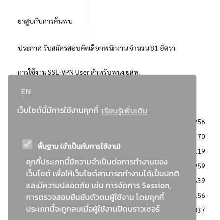
ยาสูบกับการค้นพบ
ประกาศ รับสมัครสอบคัดเลือกพนักงาน จำนวน 81 อัตรา
การใช้งาน SSL-VPN User สำหรับพนง.ยสท.
EN
..ยอดนิยม..
เว็บไซต์นี้มีการใช้งานคุกกี้
เรียนรู้เพิ่มเติม
จัดซื้อจัดจ้างการยาสูบแห่งประเทศไทย
3256
: ประกาศผู้ชนะการเสนอราคา
2370
พื้นฐาน (จำเป็นกับการใช้งาน)
: วิธีเฉพาะเจาะจง
2119
คุกกี้ประเภทนี้มีความจำเป็นต่อการทำงานของ
ข่าวสาร/ประกาศ
1959
เว็บไซต์ เพื่อให้เว็บไซต์สามารถทำงานได้เป็นปกติ
: เอกสารส่งเสริมความโปร่งใสในการจัดซื้อจัดจ้าง
1639
และมีความปลอดภัย เช่น การจัดการ Session,
ข่าวสารจัดซื้อจัดจ้าง
1156
การตรวจสอบยืนยันตัวตนผู้ใช้งาน โดยคุกกี้
ประเภทนี้จะถูกลบเมื่อผู้ใช้งานปิดบราวเซอร์
: แผนการจัดซื้อจัดจ้าง
837