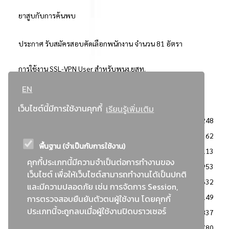
ยาสูบกับการค้นพบ
ประกาศ รับสมัครสอบคัดเลือกพนักงาน จำนวน 81 อัตรา
การใช้งาน SSL-VPN User สำหรับพนง.ยสท.
EN
..ยอดนิยม..
เว็บไซต์นี้มีการใช้งานคุกกี้
เรียนรู้เพิ่มเติม
จัดซื้อจัดจ้างการยาสูบแห่งประเทศไทย
3248
: ประกาศผู้ชนะการเสนอราคา
2362
พื้นฐาน (จำเป็นกับการใช้งาน)
: วิธีเฉพาะเจาะจง
2113
คุกกี้ประเภทนี้มีความจำเป็นต่อการทำงานของ
ข่าวสาร/ประกาศ
1953
เว็บไซต์ เพื่อให้เว็บไซต์สามารถทำงานได้เป็นปกติ
: เอกสารส่งเสริมความโปร่งใสในการจัดซื้อจัดจ้าง
1632
และมีความปลอดภัย เช่น การจัดการ Session,
ข่าวสารจัดซื้อจัดจ้าง
1149
การตรวจสอบยืนยันตัวตนผู้ใช้งาน โดยคุกกี้
ประเภทนี้จะถูกลบเมื่อผู้ใช้งานปิดบราวเซอร์
: แผนการจัดซื้อจัดจ้าง
837
: ประกาศราคากลาง
780