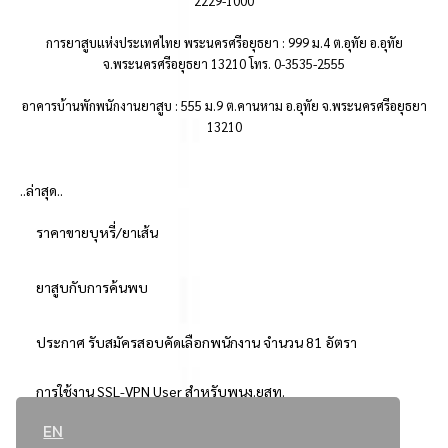
2229-1000
การยาสูบแห่งประเทศไทย พระนครศรีอยุธยา : 999 ม.4 ต.อุทัย อ.อุทัย
จ.พระนครศรีอยุธยา 13210 โทร. 0-3535-2555
อาคารบ้านพักพนักงานยาสูบ : 555 ม.9 ต.คานหาม อ.อุทัย จ.พระนครศรีอยุธยา
13210
..ล่าสุด..
ราคาขายบุหรี่/ยาเส้น
ยาสูบกับการค้นพบ
ประกาศ รับสมัครสอบคัดเลือกพนักงาน จำนวน 81 อัตรา
การใช้งาน SSL-VPN User สำหรับพนง.ยสท.
EN
..ยอดนิยม..