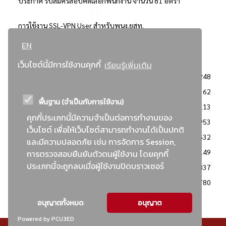
ประกาศ รับสมัครสอบคัดเลือกพนักงาน จำนวน 81 อัตรา
การใช้งาน SSL-VPN User สำหรับพนง.ยสท.
EN
..ยอดนิยม..
เว็บไซต์นี้มีการใช้งานคุกกี้
เรียนรู้เพิ่มเติม
จัดซื้อจัดจ้างการยาสูบแห่งประเทศไทย
3248
: ประกาศผู้ชนะการเสนอราคา
2362
พื้นฐาน (จำเป็นกับการใช้งาน)
: วิธีเฉพาะเจาะจง
2113
คุกกี้ประเภทนี้มีความจำเป็นต่อการทำงานของ
ข่าวสาร/ประกาศ
1953
เว็บไซต์ เพื่อให้เว็บไซต์สามารถทำงานได้เป็นปกติ
: เอกสารส่งเสริมความโปร่งใสในการจัดซื้อจัดจ้าง
1632
และมีความปลอดภัย เช่น การจัดการ Session,
ข่าวสารจัดซื้อจัดจ้าง
1149
การตรวจสอบยืนยันตัวตนผู้ใช้งาน โดยคุกกี้
ประเภทนี้จะถูกลบเมื่อผู้ใช้งานปิดบราวเซอร์
: แผนการจัดซื้อจัดจ้าง
837
: ประกาศราคากลาง
780
อนุญาตทั้งหมด
อนุญาต
Powered by PCU3ED