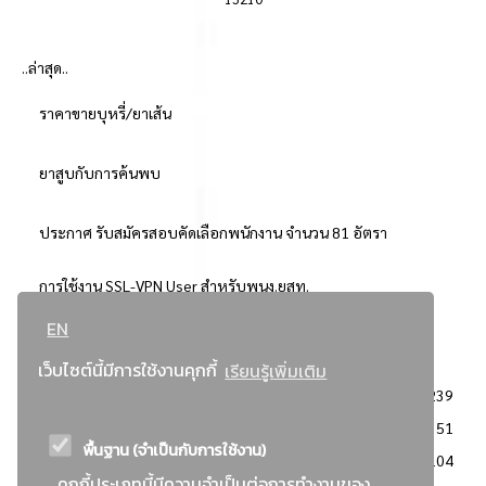
..ล่าสุด..
ราคาขายบุหรี่/ยาเส้น
ยาสูบกับการค้นพบ
ประกาศ รับสมัครสอบคัดเลือกพนักงาน จำนวน 81 อัตรา
การใช้งาน SSL-VPN User สำหรับพนง.ยสท.
EN
..ยอดนิยม..
เว็บไซต์นี้มีการใช้งานคุกกี้
เรียนรู้เพิ่มเติม
จัดซื้อจัดจ้างการยาสูบแห่งประเทศไทย
3239
: ประกาศผู้ชนะการเสนอราคา
2351
พื้นฐาน (จำเป็นกับการใช้งาน)
: วิธีเฉพาะเจาะจง
2104
คุกกี้ประเภทนี้มีความจำเป็นต่อการทำงานของ