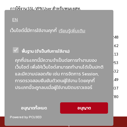
การใช้งาน SSL-VPN User สำหรับพนง.ยสท.
EN
..ยอดนิยม..
เว็บไซต์นี้มีการใช้งานคุกกี้
เรียนรู้เพิ่มเติม
จัดซื้อจัดจ้างการยาสูบแห่งประเทศไทย
3248
: ประกาศผู้ชนะการเสนอราคา
2362
พื้นฐาน (จำเป็นกับการใช้งาน)
: วิธีเฉพาะเจาะจง
2113
คุกกี้ประเภทนี้มีความจำเป็นต่อการทำงานของ
ข่าวสาร/ประกาศ
1953
เว็บไซต์ เพื่อให้เว็บไซต์สามารถทำงานได้เป็นปกติ
: เอกสารส่งเสริมความโปร่งใสในการจัดซื้อจัดจ้าง
1632
และมีความปลอดภัย เช่น การจัดการ Session,
ข่าวสารจัดซื้อจัดจ้าง
1149
การตรวจสอบยืนยันตัวตนผู้ใช้งาน โดยคุกกี้
ประเภทนี้จะถูกลบเมื่อผู้ใช้งานปิดบราวเซอร์
: แผนการจัดซื้อจัดจ้าง
837
: ประกาศราคากลาง
780
อนุญาตทั้งหมด
อนุญาต
Powered by PCU3ED
© สงวนลิขสิทธิ์ - การยาสูบแห่งประเทศไทย