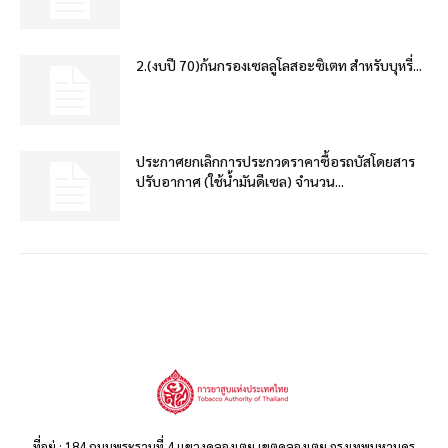
2.(งบปี 70)ก้นกรองเซลลูโลสอะซิเตท สำหรับบุหรี่...
ประกาศยกเลิกการประกวดราคาซื้อรถบัสโดยสาร
ปรับอากาศ (ใช้น้ำมันดีเซล) จำนวน...
ที่อยู่ : 184 ถนนพระรามที่ 4 แขวงคลองเตย เขตคลองเตย กรุงเทพมหานคร