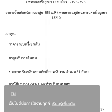
จ.พระนครศรีอยุธยา 13210 โทร. 0-3535-2555
อาคารบ้านพักพนักงานยาสูบ : 555 ม.9 ต.คานหาม อ.อุทัย จ.พระนครศรีอยุธยา
13210
..ล่าสุด..
ราคาขายบุหรี่/ยาเส้น
ยาสูบกับการค้นพบ
ประกาศ รับสมัครสอบคัดเลือกพนักงาน จำนวน 81 อัตรา
การใช้งาน SSL-VPN User สำหรับพนง.ยสท.
EN
..ยอดนิยม..
เว็บไซต์นี้มีการใช้งานคุกกี้
เรียนรู้เพิ่มเติม
จัดซื้อจัดจ้างการยาสูบแห่งประเทศไทย
3239