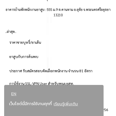
อาคารบ้านพักพนักงานยาสูบ : 555 ม.9 ต.คานหาม อ.อุทัย จ.พระนครศรีอยุธยา
13210
..ล่าสุด..
ราคาขายบุหรี่/ยาเส้น
ยาสูบกับการค้นพบ
ประกาศ รับสมัครสอบคัดเลือกพนักงาน จำนวน 81 อัตรา
การใช้งาน SSL-VPN User สำหรับพนง.ยสท.
EN
..ยอดนิยม..
เว็บไซต์นี้มีการใช้งานคุกกี้
เรียนรู้เพิ่มเติม
จัดซื้อจัดจ้างการยาสูบแห่งประเทศไทย
3256